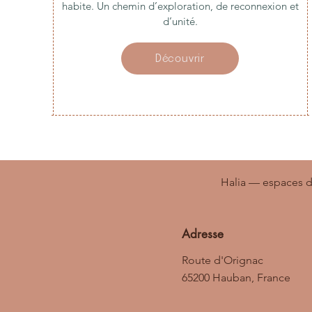
habite. Un chemin d’exploration, de reconnexion et
d’unité.
Découvrir
Halia — espaces d
Adresse
Route d'Orignac
65200 Hauban, France