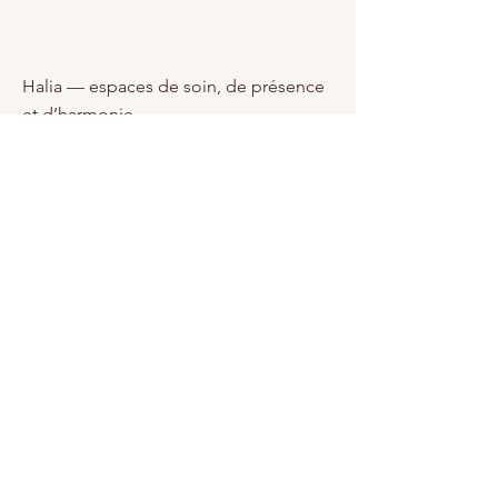
Halia — espaces de soin, de présence
et d’harmonie
me contacter
E-mail :
haliasun@hotmail.com