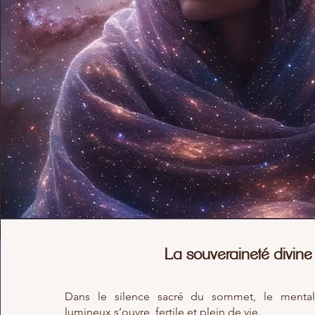
La souveraineté divine
Dans le silence sacré du sommet, le mental 
lumineux s’ouvre, fertile et plein de vie.