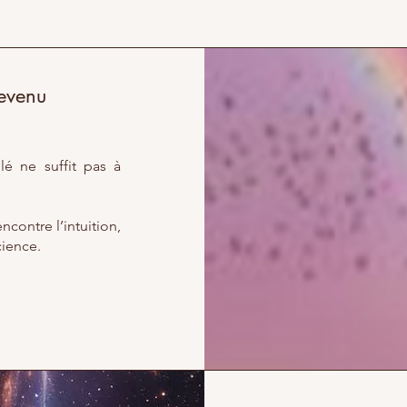
devenu
é ne suffit pas à
contre l’intuition,
cience.