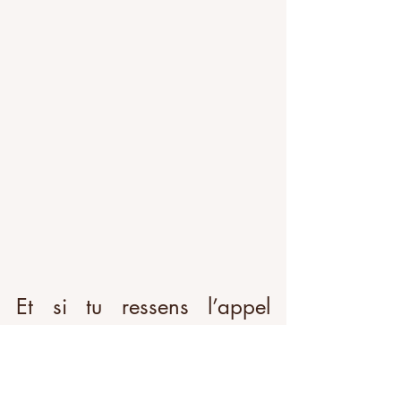
Et si tu ressens l’appel 
d’être accompagné
À travers mes 
soins énergétiques
, mes 
accompagnements individuels
 et mes 