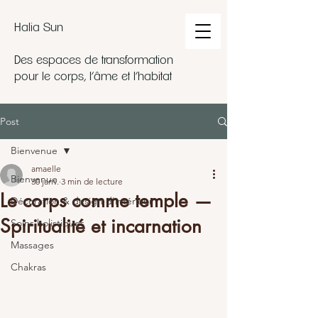
Halia Sun
Des espaces de transformation
pour le corps, l’âme et l’habitat
Post
Bienvenue
amaelle
Bienvenue
30 janv.
3 min de lecture
Le corps comme temple —
Décoration & design d'intérieur
Spiritualité et incarnation
Soins holistiques
Massages
Chakras