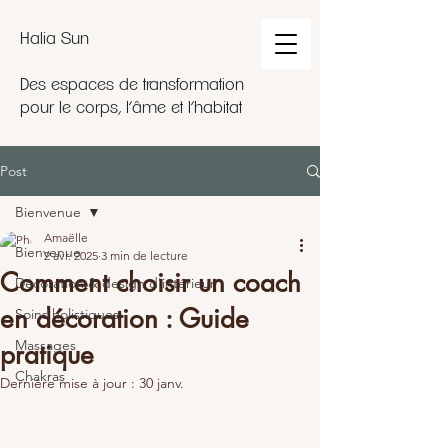
Halia Sun
Des espaces de transformation
pour le corps, l’âme et l’habitat
Post
Bienvenue
Amaëlle
Bienvenue
2 avr. 2025
3 min de lecture
Comment choisir un coach
Décoration & design d'intérieur
en décoration : Guide
Soins holistiques
Massages
pratique
Chakras
Dernière mise à jour :
30 janv.