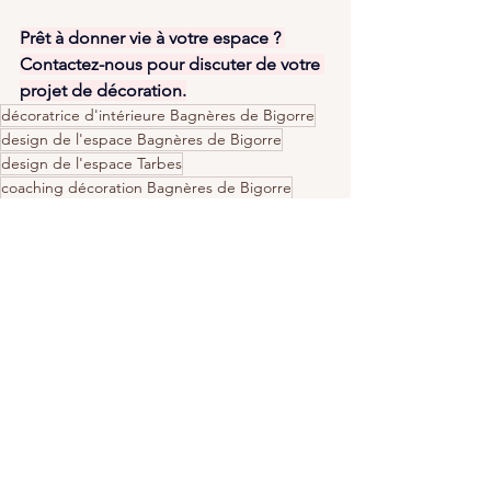
Prêt à donner vie à votre espace ? 
Contactez-nous pour discuter de votre 
projet de décoration.
décoratrice d'intérieure Bagnères de Bigorre
design de l'espace Bagnères de Bigorre
design de l'espace Tarbes
coaching décoration Bagnères de Bigorre
Coaching décoration Tarbes
Aménagement de l'espace Tarbes
décoration consciente
déco thérapie Bagnères de Bigorre
Recherche coach décoration
Approche décoration intérieure
Conseils pour sélectionner un coach en décoration
Meilleures pratiques pour choisir un décorateur
Étapes pour engager un coach en déco
Rénovation intérieure
Agencement d'espace
Décoration & design d'intérieur
Soins holistiques