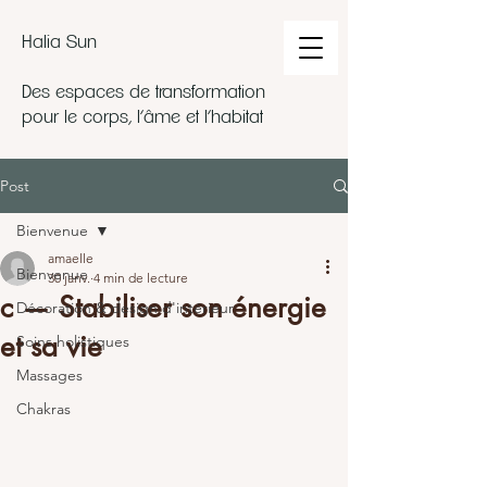
Halia Sun
Des espaces de transformation
pour le corps, l’âme et l’habitat
Post
Bienvenue
amaelle
Bienvenue
30 janv.
4 min de lecture
c — Stabiliser son énergie
Décoration & design d'intérieur
et sa vie
Soins holistiques
Massages
Chakras