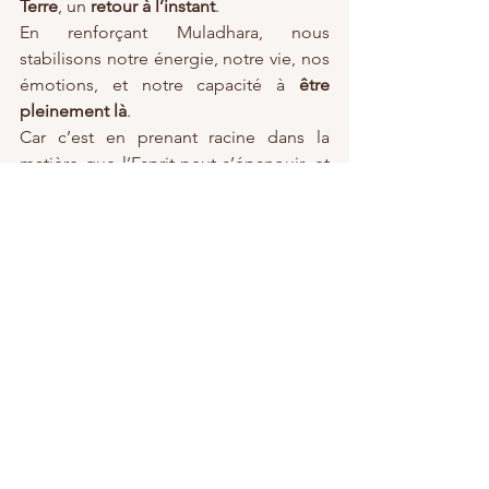
Terre
, un 
retour à l’instant
.
En renforçant Muladhara, nous 
stabilisons notre énergie, notre vie, nos 
émotions, et notre capacité à 
être 
pleinement là
.
Car c’est en prenant racine dans la 
matière que l’Esprit peut s’épanouir, et 
que la conscience peut habiter la vie 
avec force, calme et présence.